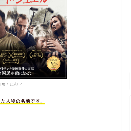
引用：公式HP
した人物の名前です。
。