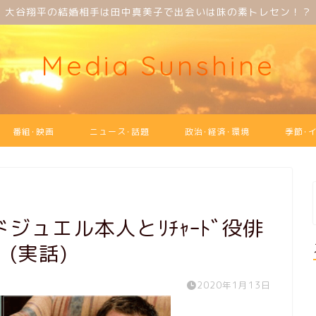
大谷翔平の結婚相手は田中真美子で出会いは味の素トレセン！？
Media Sunshine
番組･映画
ニュース･話題
政治･経済･環境
季節･
ジュエル本人とﾘﾁｬｰﾄﾞ役俳
！(実話)
2020年1月13日