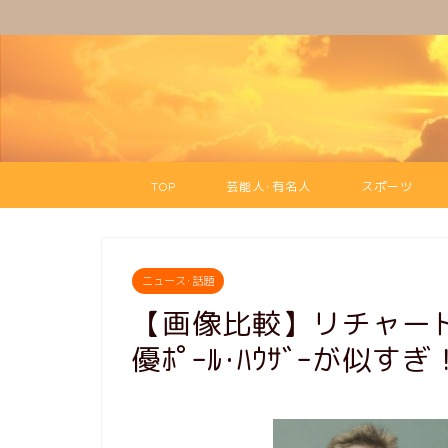
TOP
芸能人･有名人
スポーツ
ニュース･話題
【画像比較】リチャード
優ﾎﾟｰﾙ･ﾊｳｻﾞｰが似すぎ