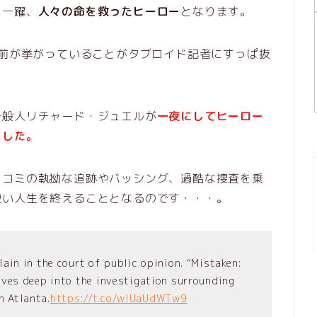
に一躍、
人々の命を救ったヒーロー
となります。
名前が挙がっていることがタブロイド記者にすっぱ抜
一般人リチャード・ジュエルが
一夜にしてヒーロー
ました。
スコミの執拗な追跡やバッシング、過酷な捜査を乗
短い人生を終えることとなるのです・・・。
lain in the court of public opinion. “Mistaken:
ives deep into the investigation surrounding
n Atlanta.
https://t.co/wlUaUdWTw9