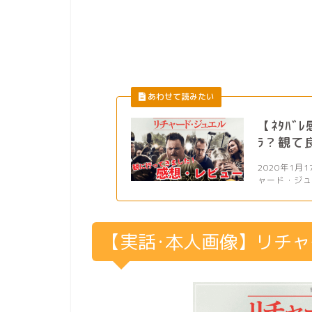
【ﾈﾀﾊﾞ
ﾗ？観て良
2020年1
ャード・ジュ
【実話･本人画像】リチ