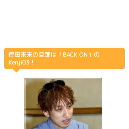
倖田來未の旦那は「BACK ON」の
Kenji03！