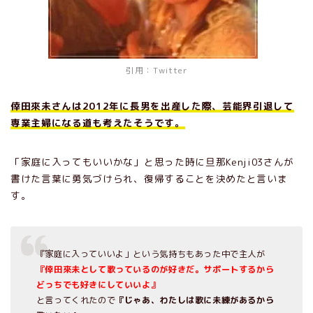
引用：Twitter
倖田來未さんは2012年に長男を出産した際、芸能界引退して
専業主婦になる道も考えたそうです。
「家庭に入ってもいいかな」と思った時に旦那Kenji03さんが
書けた言葉に勇気づけられ、復帰することを決めたと言いま
す。
『家庭に入っていいよ」という気持ちもあった中で主人が
『倖田來未として歌っているのが好きだ。サポートするから
どっちでも好きにしていいよ』
と言ってくれたので
『じゃあ、わたしは歌に未練があるから