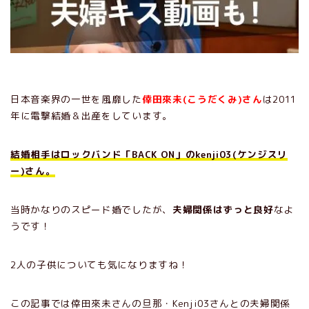
日本音楽界の一世を風靡した
倖田來未(こうだくみ)さん
は2011
年に電撃結婚＆出産をしています。
結婚相手はロックバンド「BACK ON」のkenji03(ケンジスリ
ー)さん。
当時かなりのスピード婚でしたが、
夫婦関係はずっと良好
なよ
うです！
2人の子供についても気になりますね！
この記事では倖田來未さんの旦那・Kenji03さんとの夫婦関係