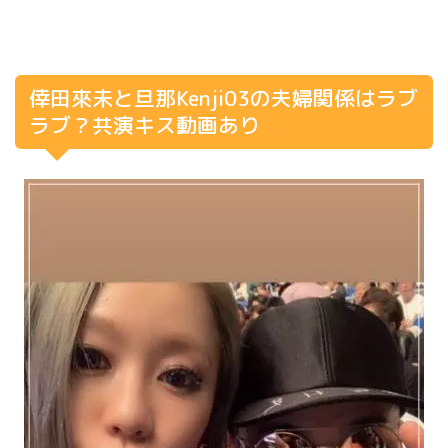
倖田來未と旦那Kenji03の夫婦関係はラブ
ラブ？共演キス動画あり