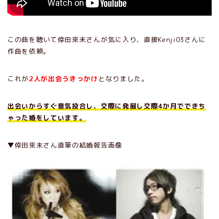
この曲を聴いて倖田來未さんが気に入り、直接Kenji03さんに
作曲を依頼。
これが
2人が出会うきっかけ
となりました。
出会いからすぐ意気投合し、交際に発展し交際4か月でできち
ゃった婚をしています。
▼倖田來未さん直筆の結婚報告画像