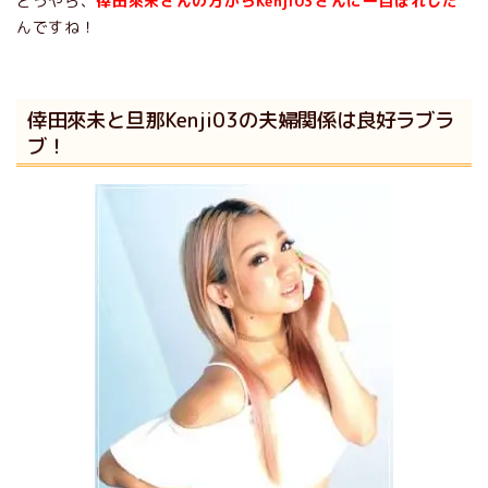
どうやら、
倖田來未さんの方からKenji03さんに一目ぼれした
んですね！
倖田來未と旦那Kenji03の夫婦関係は良好ラブラ
ブ！