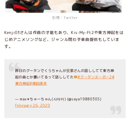
引用：Twitter
Kenji03さんは作曲の才能もあり、Kis-My-Ft2や東方神起をは
じめアニメソングなど、ジャンル問わず楽曲提供もしていま
す。
昨日のグータンでくうちゃんが旦那さんの話ししてて東方神
起の曲とか書いてるって話ししてた
#グータンヌーボー2
#
東方神起
#倖田來未
— max✦ちゃーちゃん(사야카) (@saya19880305)
February 26, 2020