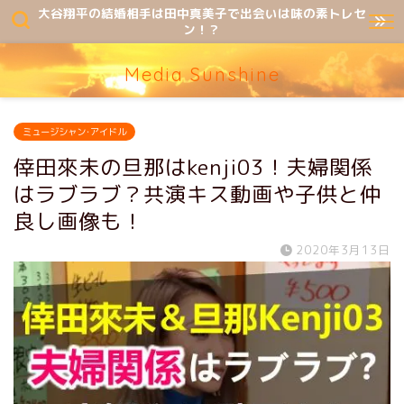
大谷翔平の結婚相手は田中真美子で出会いは味の素トレセ
ン！？
Media Sunshine
ミュージシャン･アイドル
倖田來未の旦那はkenji03！夫婦関係
はラブラブ？共演キス動画や子供と仲
良し画像も！
2020年3月13日