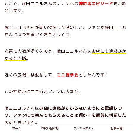
ここで、藤田ニコルさんのファンへの
神対応エピソード
をご紹
介します。
藤田ニコルさんが買い物をした時のこと、ファンが藤田ニコル
さんに気づき着いてきたそうです。
次第に人数が多くなると、藤田ニコルさんは
お店にも迷惑がか
かると判断
。
近くの広場に移動をして、
ミニ握手会
をしたんです！
この神対応にニコるんファンは大喜び。
藤田ニコルさんは
お店に迷惑がかからないようにと配慮しつ
つ、ファンにも喜んでもらえることは何か？を瞬時に判断した
のだと思います。
ホーム
お問い合わせ
ﾌﾟﾗｲﾊﾞｼｰﾎﾟﾘｼｰ
記事一覧