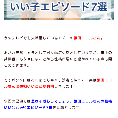
今やテレビでも大活躍しているモデルの
藤田ニコルさん
。
おバカ天然キャラとして男女幅広く愛されていますが、
年上の
共演者にもタメ口
なことから性格が悪いと囁かれている声も聞
こえてきます。
ですがタメ口はあくまでもキャラ設定であって、実は
藤田ニコ
ルさんは性格いいことが判明
しました！
今回の記事では
思わず感心してしまう、藤田ニコルさんの性格
いい(いい子)エピソード7選
をご紹介します。