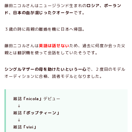
藤田ニコルさんはニュージランド生まれの
ロシア、ポーラン
ド、日本の血が混じったクオーター
です。
３歳の時に両親の離婚を機に日本へ帰国。
藤田ニコルさんは
英語は話せない
ため、過去に何度か会った父
親とは翻訳機を使って会話をしていたそうです。
シングルマザーの母を助けたいという一心
で、２度目のモデル
オーディションに合格、読者モデルとなりました。
雑誌
「nicola」
デビュー
↓
雑誌
「ポップティーン」
↓
雑誌
「vivi」