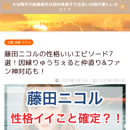
大谷翔平の結婚相手は田中真美子で出会いは味の素トレセ
ン！？
Media Sunshine
女優･俳優･モデル
藤田ニコルの性格いいエピソード7
選！因縁りゅうちぇると仲直り&ファ
ン神対応も！
2020年9月5日
/
2020年9月6日