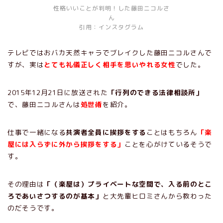
性格いいことが判明！した藤田ニコルさ
ん
引用：インスタグラム
テレビではおバカ天然キャラでブレイクした藤田ニコルさんで
すが、実は
とても礼儀正しく相手を思いやれる女性
でした。
2015年12月21日に放送された
「行列のできる法律相談所」
で、藤田ニコルさんは
処世術
を紹介。
仕事で一緒になる
共演者全員に挨拶をする
ことはもちろん
「楽
屋には入らずに外から挨拶をする」
ことを心がけているそうで
す。
その理由は
「（楽屋は）プライベートな空間で、入る前のとこ
ろであいさつするのが基本」
と大先輩ヒロミさんから教わった
のだそうです。