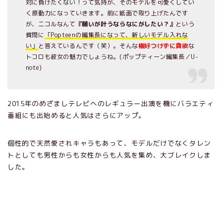
対に負けたくない！って気持が、そのモデルを可愛くしてい
く原動力になっていきます。前に紙面で取り上げたんです
が、ニコルなんて
『願いが叶うならなにがしたい？』
という
質問に
「Popteenの編集長になって、新しいモデル入れな
い」
と答えているんです（笑）。そんな
格好つけずに貪欲
な
トコロも彼女の魅力でしょうね。(ポップティーン編集長／U-
note)
2015年のめざましテレビへのレギュラー出演を機にバラエティ
番組にも出始めると人気はさらにアップ。
個性的で天然愛されキャラもあって、モデルだけでなくタレン
トとしても男性からも女性からも人気を集め、大ブレイクしま
した。