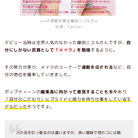
viviの表紙を飾る藤田ニコルさん
引用：Twitter
デビュー当時は全然人気のなかった藤田ニコルさんですが、
自
分にしかない武器として
「メイク」
を勉強
するように。
その努力が実り、メイクのコーナーで
連載を任される
など、自
分の地位を確率していきました。
ポップティーンの
編集長に向かって意見することも多々
あり
「自分のこだわり」にプライドと誇りを持ち仕事をしているモ
デルだった
そうですよ。
人の足を引っ張るのは違いますが、良い意味で他のコには絶