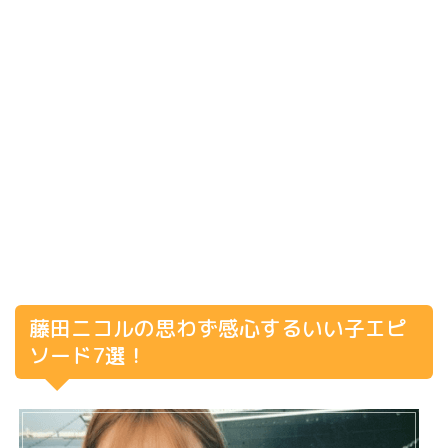
藤田ニコルの思わず感心するいい子エピ
ソード7選！