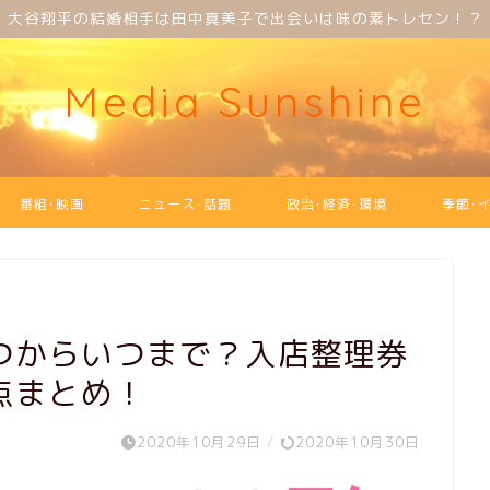
大谷翔平の結婚相手は田中真美子で出会いは味の素トレセン！？
Media Sunshine
番組･映画
ニュース･話題
政治･経済･環境
季節･
つからいつまで？入店整理券
点まとめ！
2020年10月29日
/
2020年10月30日