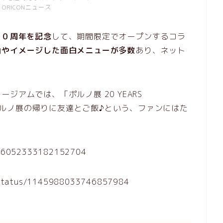
ORICONニュース
２０周年を記念
して、期間限定でオープンするコラ
曲やイメージした面白メニューが多数
あり、ネット
ジアムでは、「ポルノ展 20 YEARS
で、ポルノ展の帰りに友達とご飯♪という、ファンにはた
1146052333182152704
i/status/1145988033746857984