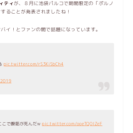
ィティ
が、８月に池袋パルコで期間限定の「ポルノ
ンすることが発表されましたね！
ヤバイ！とファンの間で話題になっています。
ぬ
pic.twitter.com/rS3KiSbCh4
 2019
ここで腹筋が死んだw
pic.twitter.com/ooeTQOlZeF