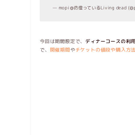
— mopi＠彷徨っているLiving dead (@p
今回は期間限定で、
ディナーコースの利
で、
開催期間
や
チケットの値段や購入方