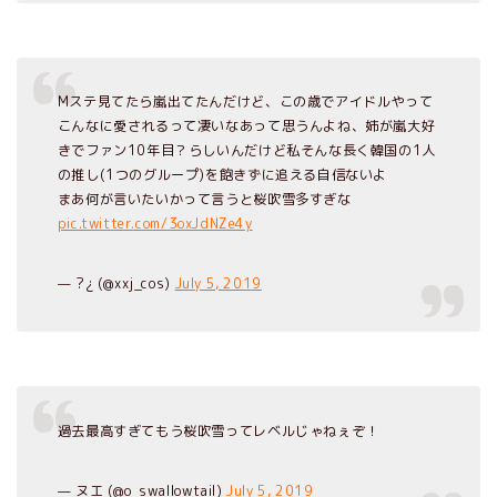
Mステ見てたら嵐出てたんだけど、この歳でアイドルやって
こんなに愛されるって凄いなあって思うんよね、姉が嵐大好
きでファン10年目？らしいんだけど私そんな長く韓国の1人
の推し(1つのグループ)を飽きずに追える自信ないよ
まあ何が言いたいかって言うと桜吹雪多すぎな
pic.twitter.com/3oxJdNZe4y
— ?¿ (@xxj_cos)
July 5, 2019
過去最高すぎてもう桜吹雪ってレベルじゃねぇぞ！
— ヌエ (@o_swallowtail)
July 5, 2019