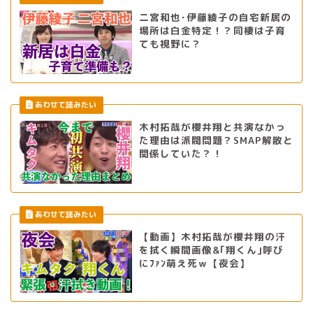
二宮和也･伊藤綾子の自宅新居の
場所は白金特定！？同棲は子育
ても視野に？
木村拓哉が櫻井翔と共演なかっ
た理由は派閥問題？SMAP解散と
関係していた？！
【動画】木村拓哉が櫻井翔の汗
を拭く瞬間画像&｢翔くん｣呼び
にﾌｧﾝ萌え死ｗ【夜会】