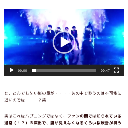
動
画
プ
レ
ー
ヤ
ー
00:00
00:47
と、とんでもない桜の量が・・・・あの中で歌うのは不可能に
近いのでは・・・？笑
実はこれはハプニングではなく、
ファンの間では知られている
通常（！？）の演出で、嵐が見えなくなるくらい桜吹雪が舞う