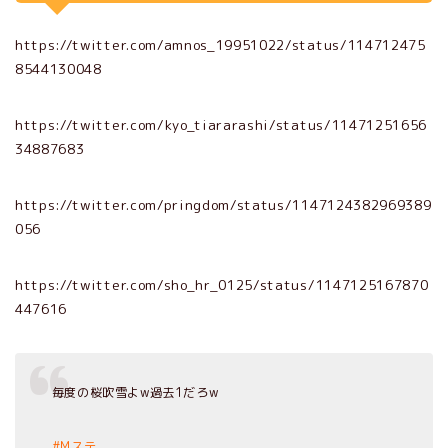
https://twitter.com/amnos_19951022/status/114712475
8544130048
https://twitter.com/kyo_tiararashi/status/11471251656
34887683
https://twitter.com/pringdom/status/1147124382969389
056
https://twitter.com/sho_hr_0125/status/1147125167870
447616
毎度の桜吹雪よw過去1だろw
#Mステ