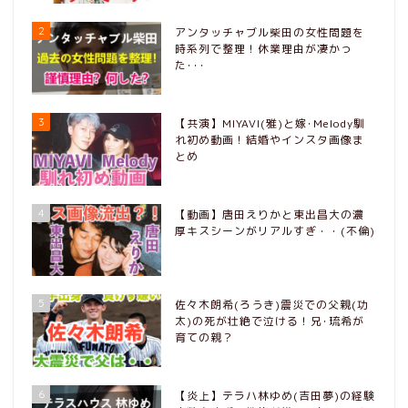
2
アンタッチャブル柴田の女性問題を
時系列で整理！休業理由が凄かっ
た･･･
3
【共演】MIYAVI(雅)と嫁･Melody馴
れ初め動画！結婚やインスタ画像ま
とめ
4
【動画】唐田えりかと東出昌大の濃
厚キスシーンがリアルすぎ・・(不倫)
5
佐々木朗希(ろうき)震災での父親(功
太)の死が壮絶で泣ける！兄･琉希が
育ての親？
6
【炎上】テラハ林ゆめ(吉田夢)の経験