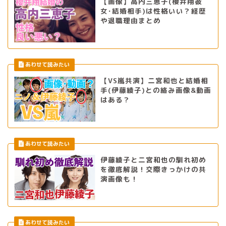
【画像】高内三恵子(櫻井翔彼
女･結婚相手)は性格いい？経歴
や退職理由まとめ
【VS嵐共演】二宮和也と結婚相
手(伊藤綾子)との絡み画像&動画
はある？
伊藤綾子と二宮和也の馴れ初め
を徹底解説！交際きっかけの共
演画像も！