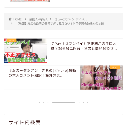
HOME
芸能人･有名人
ミュージシャン･アイドル
【動画】嵐の桜吹雪の量多すぎて見えない！Mステ過去映像との比較
７Pay（セブンペイ）不正利用の手口と
は？記者会見内容・全文と問い合わせ...
キムカーダシアン｜きもの(Kimono)騒動
の本人コメント和訳！海外の反...
サイト内検索