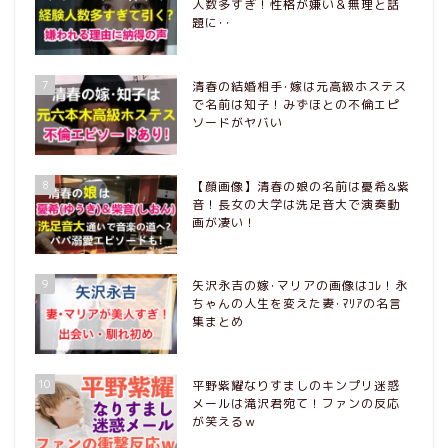
人数多すぎ！性格が嫌い＆無理と話
題に･･
7
清春の結婚相手･嫁は元高級ホステス
で名前は知子！みずほとの不倫エピ
ソードがヤバい
8
【顔画像】清春の娘の名前は憂希&紫
音！長女の大学は洗足音大で演奏動
画が凄い！
9
矢沢永吉の嫁･マリアの画像はｺﾚ！永
ちゃんの人生を変えた妻･ﾏﾘｱの名言
集まとめ
10
平野紫耀なりすましのキンプリ迷惑
メールは滝沢君宛て！ファンの反応
が笑えるｗ