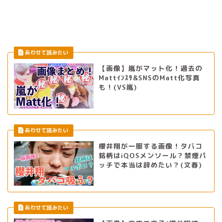
【画像】嵐がマット化！過去の
Mattｲﾝｽﾀ&SNSのMatt化写真
も！(VS嵐)
櫻井翔が一服する画像！タバコ
銘柄はiQOSメンソール？禁煙パ
ッチで本当は辞めたい？(文春)