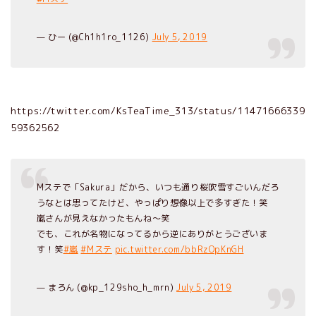
— ひー (@Ch1h1ro_1126)
July 5, 2019
https://twitter.com/KsTeaTime_313/status/11471666339
59362562
Mステで「Sakura」だから、いつも通り桜吹雪すごいんだろ
うなとは思ってたけど、やっぱり想像以上で多すぎた！笑
嵐さんが見えなかったもんね～笑
でも、これが名物になってるから逆にありがとうございま
す！笑
#嵐
#Mステ
pic.twitter.com/bbRzOpKnGH
— まろん (@kp_129sho_h_mrn)
July 5, 2019