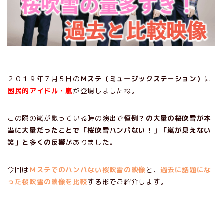
２０１９年７月５日の
Ｍステ（ミュージックステーション）
に
国民的アイドル・嵐
が登場しましたね。
この際の嵐が歌っている時の演出で
恒例？の大量の桜吹雪が本
当に大量だったことで「桜吹雪ハンパない！」「嵐が見えない
笑」と多くの反響
がありました。
今回は
Ｍステでのハンパない桜吹雪の映像
と、
過去に話題にな
った桜吹雪の映像を比較
する形でご紹介します。