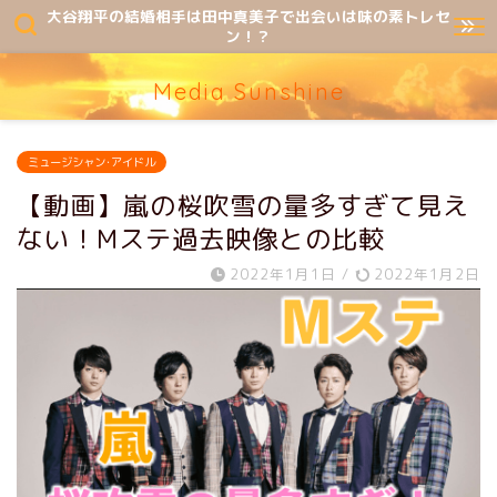
大谷翔平の結婚相手は田中真美子で出会いは味の素トレセ
ン！？
Media Sunshine
ミュージシャン･アイドル
【動画】嵐の桜吹雪の量多すぎて見え
ない！Mステ過去映像との比較
2022年1月1日
/
2022年1月2日