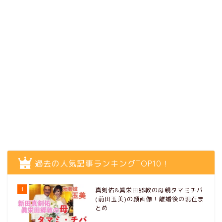
過去の人気記事ランキングTOP10！
1
真剣佑&眞栄田郷敦の母親タマミチバ
(前田玉美)の顔画像！離婚後の現在ま
とめ