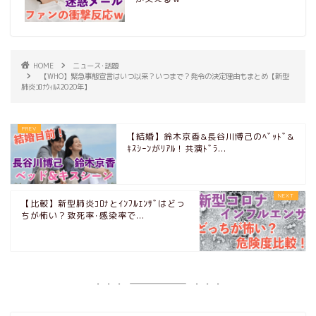
HOME
ニュース･話題
【WHO】緊急事態宣言はいつ以来？いつまで？発令の決定理由もまとめ【新型
肺炎ｺﾛﾅｳｨﾙｽ2020年】
【結婚】鈴木京香&長谷川博己のﾍﾞｯﾄﾞ&
ｷｽｼｰﾝがﾘｱﾙ！共演ﾄﾞﾗ...
【比較】新型肺炎ｺﾛﾅとｲﾝﾌﾙｴﾝｻﾞはどっ
ちが怖い？致死率･感染率で...