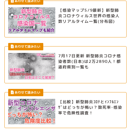
【感染マップ5/9最新】新型肺
炎コロナウィルス世界の感染人
数リアルタイム一覧(分布図)
7月17日更新 新型肺炎コロナ感
染者数(日本)は2万2890人！都
道府県別一覧も
【比較】新型肺炎ｺﾛﾅとｲﾝﾌﾙｴﾝ
ｻﾞはどっちが怖い？致死率･感染
率で危険性調査！