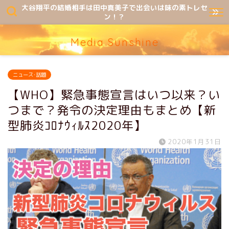
大谷翔平の結婚相手は田中真美子で出会いは味の素トレセ
ン！？
Media Sunshine
ニュース･話題
【WHO】緊急事態宣言はいつ以来？い
つまで？発令の決定理由もまとめ【新
型肺炎ｺﾛﾅｳｨﾙｽ2020年】
2020年1月31日