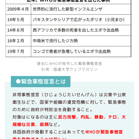
過去にWHOが発令した緊急事態宣言
引用：国連大学ウェブマガジン
●緊急事態宣言とは
非常事態宣言（ひじょうじたいせんげん）は災害や公衆
衛生などで、国家や組織の運営危機に対して、緊急事態
のために政府が特別法を発動すること。
対象はになるのは主に
武力攻撃、内乱、暴動、テロ、大
規模な災害、疫病
など。
各国政府が発動することはあっても
WHOが緊急事態宣