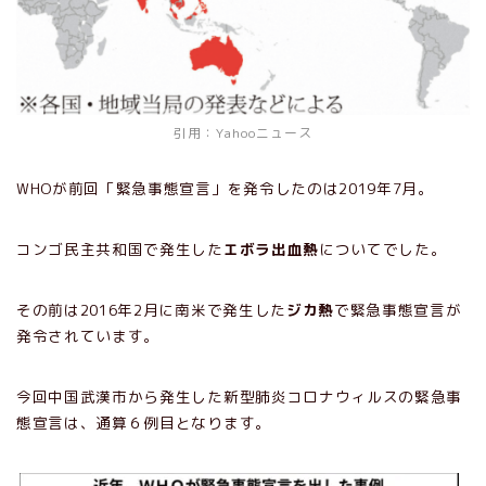
引用：Yahooニュース
WHOが前回「緊急事態宣言」を発令したのは2019年7月。
コンゴ民主共和国で発生した
エボラ出血熱
についてでした。
その前は2016年2月に南米で発生した
ジカ熱
で緊急事態宣言が
発令されています。
今回中国武漢市から発生した新型肺炎コロナウィルスの緊急事
態宣言は、通算６例目となります。