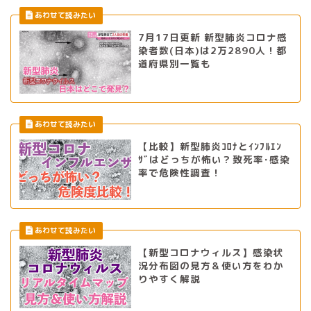
7月17日更新 新型肺炎コロナ感
染者数(日本)は2万2890人！都
道府県別一覧も
【比較】新型肺炎ｺﾛﾅとｲﾝﾌﾙｴﾝ
ｻﾞはどっちが怖い？致死率･感染
率で危険性調査！
【新型コロナウィルス】感染状
況分布図の見方＆使い方をわか
りやすく解説