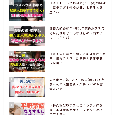
6
【炎上】テラハ林ゆめ(吉田夢)の経験
人数多すぎ！性格が嫌い＆無理と話
題に･･
7
清春の結婚相手･嫁は元高級ホステス
で名前は知子！みずほとの不倫エピ
ソードがヤバい
8
【顔画像】清春の娘の名前は憂希&紫
音！長女の大学は洗足音大で演奏動
画が凄い！
9
矢沢永吉の嫁･マリアの画像はｺﾚ！永
ちゃんの人生を変えた妻･ﾏﾘｱの名言
集まとめ
10
平野紫耀なりすましのキンプリ迷惑
メールは滝沢君宛て！ファンの反応
が笑えるｗ