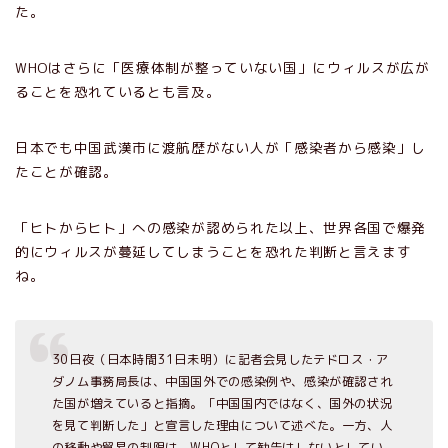
た。
WHOはさらに「医療体制が整っていない国」にウィルスが広が
ることを恐れているとも言及。
日本でも中国武漢市に渡航歴がない人が「感染者から感染」し
たことが確認。
「ヒトからヒト」への感染が認められた以上、世界各国で爆発
的にウィルスが蔓延してしまうことを恐れた判断と言えます
ね。
30日夜（日本時間31日未明）に記者会見したテドロス・ア
ダノム事務局長は、中国国外での感染例や、感染が確認され
た国が増えていると指摘。「中国国内ではなく、国外の状況
を見て判断した」と宣言した理由について述べた。一方、人
の移動や貿易の制限は、WHOとして勧告はしないとしてい