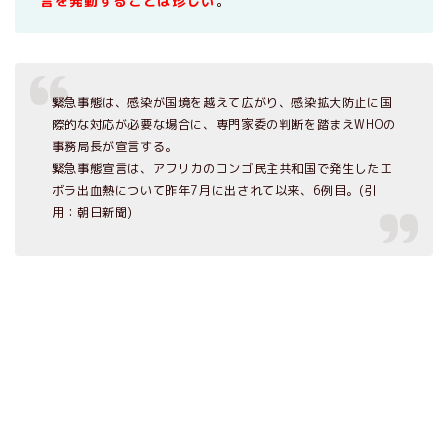
言を発動することは珍しい
。
緊急事態は、感染が国境を越えて広がり、感染拡大防止に国
際的な対応が必要な場合に、専門家委の判断を踏まえWHOの
事務局長が宣言する。
緊急事態宣言は、アフリカのコンゴ民主共和国で発生したエ
ボラ出血熱について昨年7月に出されて以来、6例目。(引
用：朝日新聞)