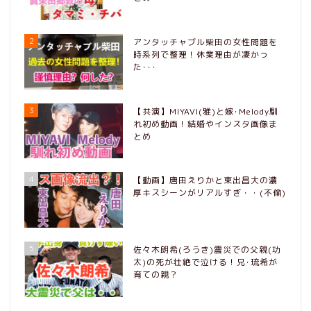
2
アンタッチャブル柴田の女性問題を
時系列で整理！休業理由が凄かっ
た･･･
3
【共演】MIYAVI(雅)と嫁･Melody馴
れ初め動画！結婚やインスタ画像ま
とめ
4
【動画】唐田えりかと東出昌大の濃
厚キスシーンがリアルすぎ・・(不倫)
5
佐々木朗希(ろうき)震災での父親(功
太)の死が壮絶で泣ける！兄･琉希が
育ての親？