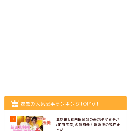
過去の人気記事ランキングTOP10！
1
真剣佑&眞栄田郷敦の母親タマミチバ
(前田玉美)の顔画像！離婚後の現在ま
とめ