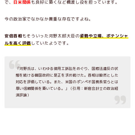
で、
日米関係
も良好に築くなど橋渡し役を担っています。
今の政治家でなかなか貴重な存在ですよね。
安倍首相
もそういった河野太郎大臣の
姿勢や立場、ポテンシャ
ルを高く評価
していたようです。
「河野氏は、いわゆる徴用工訴訟をめぐり、国際法違反の状
態を続ける韓国政府に是正を求め続けた。首相は毅然とした
対応を評価している。また、米国のポンペオ国務長官らとは
厚い信頼関係を築いている。」（引用：新宿会計士の政治経
済評論）