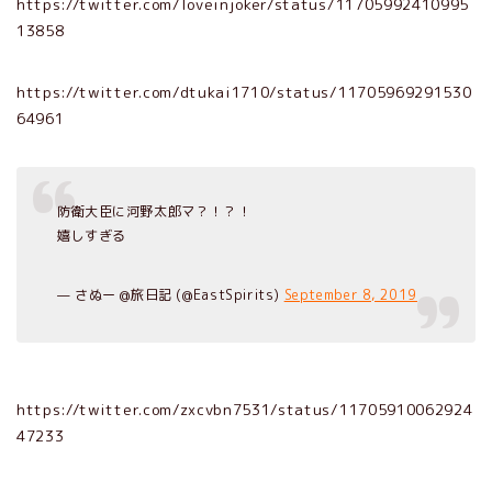
https://twitter.com/loveinjoker/status/11705992410995
13858
https://twitter.com/dtukai1710/status/11705969291530
64961
防衛大臣に河野太郎マ？！？！
嬉しすぎる
— さぬー @旅日記 (@EastSpirits)
September 8, 2019
https://twitter.com/zxcvbn7531/status/11705910062924
47233