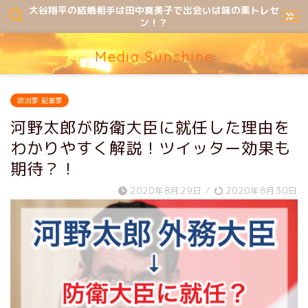
大谷翔平の結婚相手は田中真美子で出会いは味の素トレセ
ン！？
Media Sunshine
政治家･起業家
河野太郎が防衛大臣に就任した理由を
わかりやすく解説！ツイッター効果も
期待？！
2020年8月29日
/
2020年8月30日