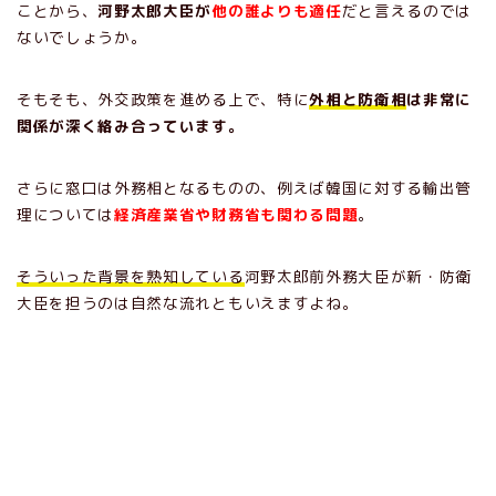
ことから、
河野太郎大臣が
他の誰よりも適任
だと言えるのでは
ないでしょうか。
そもそも、外交政策を進める上で、特に
外相と防衛相
は非常に
関係が深く絡み合っています。
さらに窓口は外務相となるものの、例えば韓国に対する輸出管
理については
経済産業省や財務省も関わる問題
。
そういった背景を熟知している
河野太郎前外務大臣が新・防衛
大臣を担うのは自然な流れともいえますよね。