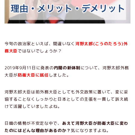
今旬の政治家といえば、間違いなく
河野太郎(こうのたろう)外
務大臣
ではないでしょうか？
2019年9月11日に発表の
内閣の新体制
について、河野太郎外務
大臣が
防衛大臣に就任
しました。
河野太郎大臣は前外務大臣としても外交政策に置いて、変に妥
協することなくしっかりと日本としての主張を一貫して訴え続
けて活躍していましたよね。
日韓の情勢が不安定な中で、
あえて河野大臣が防衛大臣に変わ
たのにはどんな理由があるのか？
気になりますよね。