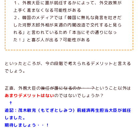
１、外務大臣に誰が就任するかによって、外交政策が
上手く進まなくなる可能性がある
２、韓国のメディアでは「韓国に無礼な発言を吐きだ
した河野太郎外相が来週の内閣改造で交代すると見ら
れる」と言われているため「本当にその通りになっ
た！」と喜ぶ人が出る？可能性がある
といったところが、今の段階で考えられるデメリットと言える
でしょう。
正直、外務大臣の
後任が誰になるのか・・？
ということ以外は
あまりデメリットはない
のではないでしょうか？
↑
追記：茂木敏充（もてぎとしみつ）前経済再生担当大臣が就任
しました。
期待しましょう・・！