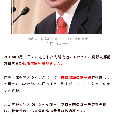
防衛大臣に就任するか？！河野太郎外相
引用：Twitter
2019年9月11日に決定された内閣改造にあたって、
河野太郎前
外務大臣が
防衛大臣になりました。
河野太郎外務大臣といえば、特に
日韓問題の第一線
で橋渡し役
を担っていたため、毎日のように動向がニュースになっていま
したよね。
また河野太郎大臣は
ツイッター上で持ち前のユーモアを発揮
し、若者世代にも人気の高い貴重な政治家
です。