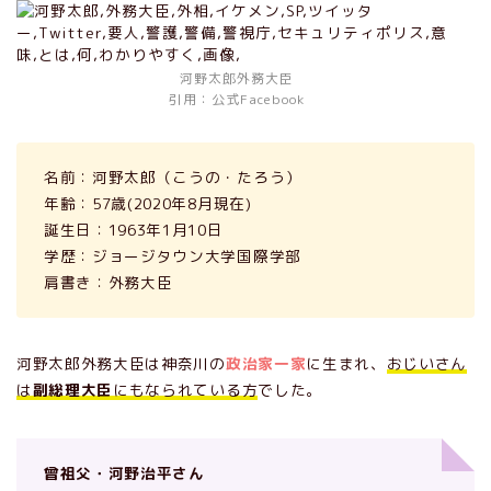
河野太郎外務大臣
引用：公式Facebook
名前：河野太郎（こうの・たろう）
年齢：57歳(2020年8月現在)
誕生日：1963年1月10日
学歴：ジョージタウン大学国際学部
肩書き：外務大臣
河野太郎外務大臣は神奈川の
政治家一家
に生まれ、
おじいさん
は
副総理大臣
にもなられている方
でした。
曾祖父・河野治平さん