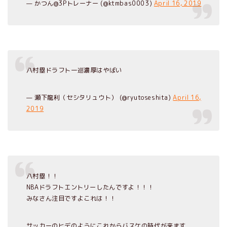
— かつん@3Pトレーナー (@ktmbas0003)
April 16, 2019
八村塁ドラフト一巡濃厚はやばい
— 瀬下龍利（セシタリュウト） (@ryutoseshita)
April 16,
2019
八村塁！！
NBAドラフトエントリーしたんですよ！！！
みなさん注目ですよこれは！！
サッカーのヒデのようにこれからバスケの時代が来ます