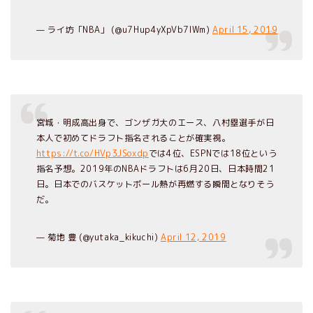
— ライ坊「NBA」 (@u7Hup4yXpVb7lWm)
April 15, 2019
宮城・明成高出身で、ゴンザガ大のエース、八村塁選手が日
本人で初めてドラフト指名されることが確実視。
https://t.co/HVp3JSoxdp
では4位、ESPNでは18位という
指名予想。2019年のNBAドラフトは6月20日、日本時間21
日。日本でのバスケットボール熱が再燃する瞬間となりそう
だ。
— 菊地 豊 (@yutaka_kikuchi)
April 12, 2019