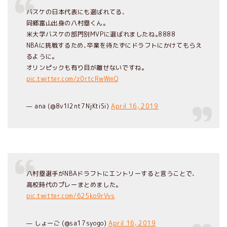
バスケの日本代表にも選ばれてる､
同郷富山出身の八村塁くん｡
米大学バスケの部門別MVPに選ばれましたね｡8888
NBAに挑戦するため､卒業を待たずにドラフトにかけてもらえ
るように｡
オリンピックも有り目が離せないですね｡
pic.twitter.com/z0rtcRwWmQ
— ana (@8v1I2nt7NjKtiSi)
April 16, 2019
八村塁選手がNBAドラフトにエントリーすると言うことで、
高校時代のプレーまとめました。
pic.twitter.com/625ko9rVvs
— しょーご (@sa17syogo)
April 16, 2019