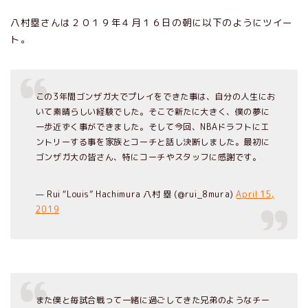
八村塁さんは２０１９年４月１６日の朝に以下のようにツイー
ト。
この3年間ゴンザガ大でプレイをできた事は、自分の人生にお
いて素晴らしい経験でした。そこで新たに大きく、僕の夢に
一歩近ずく事ができました。そして今回、NBAドラフトにエ
ントリーする事を家族とコーチと話し決断しました。最初に
ゴンザガ大の皆さん、特にコーチやスタッフに感謝です。
— Rui “Louis” Hachimura 八村 塁 (@rui_8mura)
April 15,
2019
また僕と毎試合戦って一緒に過ごしてきた兄弟のようなチー