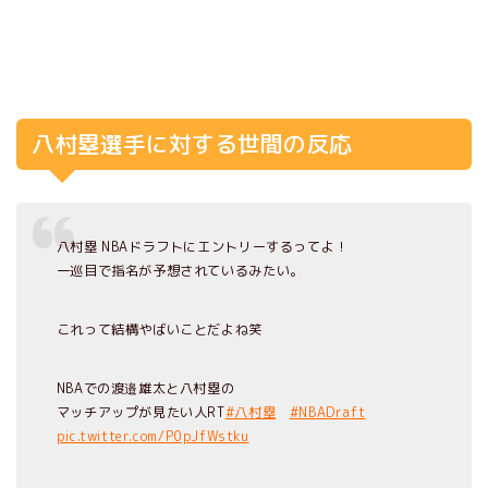
八村塁選手に対する世間の反応
八村塁 NBAドラフトにエントリーするってよ！
一巡目で指名が予想されているみたい。
これって結構やばいことだよね笑
NBAでの渡邉雄太と八村塁の
マッチアップが見たい人RT
#八村塁
#NBADraft
pic.twitter.com/P0pJfWstku