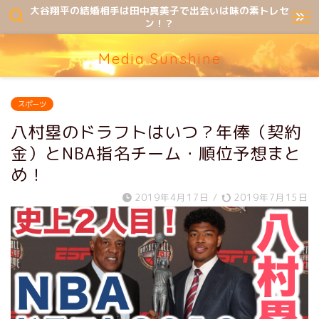
大谷翔平の結婚相手は田中真美子で出会いは味の素トレセ
ン！？
Media Sunshine
スポーツ
八村塁のドラフトはいつ？年俸（契約
金）とNBA指名チーム・順位予想まと
め！
2019年4月17日
/
2019年7月15日