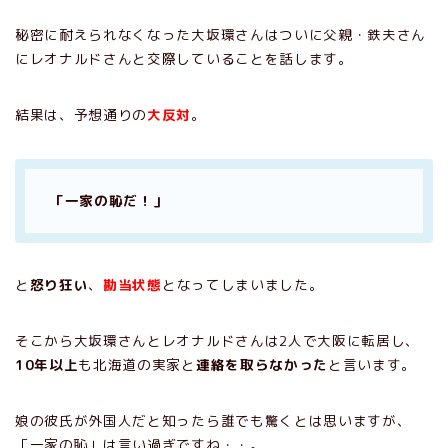
秘密に耐えられなくなった大坂環さんはついに父親・鉄夫さん
にレオナルドさんと交際していることを話します。
結果は、予想通りの
大反対
。
「一家の恥だ！」
と
怒り狂い
、
勘当状態
となってしまいました。
そこから大坂環さんとレオナルドさんは2人で大阪に転居し、
10年以上
も北海道の実家と
連絡を取らなかった
と言います。
娘の彼氏が外国人だと知ったら誰でも驚くとは思いますが、
「一家の恥」は言い過ぎですね・・。