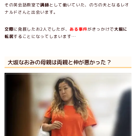
その英会話教室で
講師
として働いていた、のちの夫となるレオ
ナルドさんと出会います。
交際
に発展したお2人でしたが、
ある事件
がきっかけで
大阪に
転居
することになってしまいます…
大坂なおみの母親は両親と仲が悪かった？