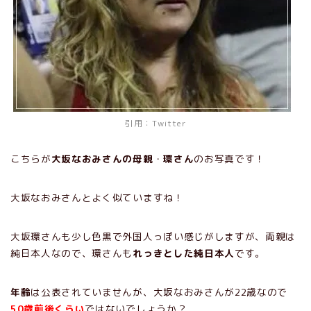
引用：
Twitter
こちらが
大坂なおみさんの母親
・
環さん
のお写真です！
大坂なおみさんとよく似ていますね！
大坂環さんも少し色黒で外国人っぽい感じがしますが、両親は
純日本人なので、環さんも
れっきとした純日本人
です。
年齢
は公表されていませんが、大坂なおみさんが22歳なので
50歳前後くらい
ではないでしょうか？