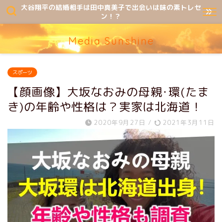
大谷翔平の結婚相手は田中真美子で出会いは味の素トレセ
ン！？
Media Sunshine
スポーツ
【顔画像】大坂なおみの母親･環(たま
き)の年齢や性格は？実家は北海道！
2020年9月27日
/
2021年3月11日