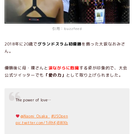
引用：
buzzfeed
2018年に20歳で
グランドスラム初優勝
を飾った大坂なおみさ
ん。
優勝後に母・環さんと
涙ながらに抱擁
する姿が印象的で、大会
公式ツイッターでも
「愛の力」
として取り上げられました。
The power of love…
@Naomi_Osaka_
#USOpen
pic.twitter.com/1iRhKjBWXb