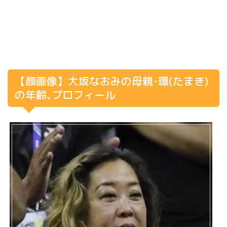
【顔画像】大坂なおみの母親･環(たまき)
の年齢､プロフィール