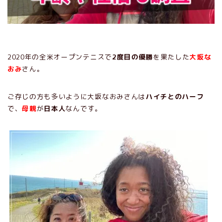
2020年の全米オープンテニスで
2度目の優勝
を果たした
大坂な
おみ
さん。
ご存じの方も多いように大坂なおみさんは
ハイチとのハーフ
で、
母親
が
日本人
なんです。