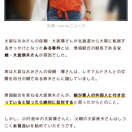
引用：
exciteニュース
大坂なおみさんの母親・大坂環さんが北海道から大阪に転居す
るきっかけとなった
ある事件
とは、漁協組合の組長である
父
親・大坂鉄夫さん
が原因でした。
実は大坂なおみさんの母親・環さんは、レオナルドさんとの交
際を自分の親である鉄夫さんに隠していました。
漁協組合を束ねる大坂鉄夫さんが、
娘が黒人の外国人と付き合
っていると知ったら絶対に反対する
と思ったからとのこと。
しかし、20代前半の大坂環さんに、父親の大坂鉄夫さんはしつ
こく
お見合い
を勧めていたそうです。