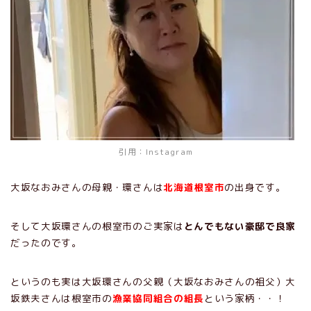
引用：
Instagram
大坂なおみさんの母親・環さんは
北海道根室市
の出身です。
そして大坂環さんの根室市のご実家は
とんでもない豪邸で良家
だったのです。
というのも実は大坂環さんの父親（大坂なおみさんの祖父）大
坂鉄夫さんは根室市の
漁業協同組合の組長
という家柄・・！