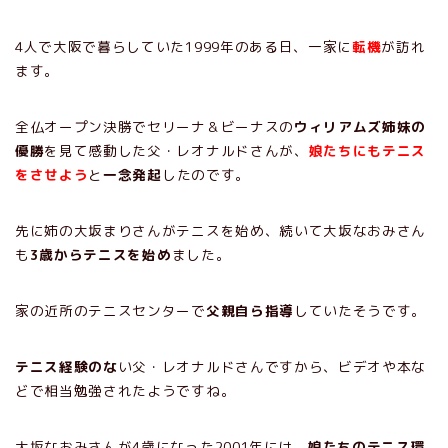
4人で大阪で暮らしていた1999年のある日、一家に
転機
が訪れ
ます。
全仏オープン決勝でセリーナ＆ビーナスの
ウィリアムズ姉妹の
優勝
を見て感動した父・レオナルドさんが、
娘たちにもテニス
をさせよう
と
一念発起
したのです。
先に姉の大坂まりさんがテニスを始め、続いて大坂なおみさん
も
3歳からテニスを始め
ました。
家の近所のテニスセンターで
父親自ら指導
していたそうです。
テニス経験のな
い父・レオナルドさんですから、ビデオや本な
どで相当勉強されたようですね。
大坂なおみさんが4歳になった2001年には、
娘たちのテニス環