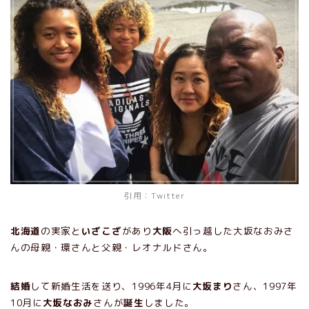
引用：
Twitter
北海道
の実家と
いざこざ
があり
大阪
へ引っ越した大坂なおみさ
んの母親・環さんと父親・レオナルドさん。
結婚
して新婚生活を送り、1996年4月に
大坂まり
さん、1997年
10月に
大坂なおみ
さんが
誕生
しました。