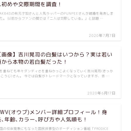
れ初めや交際期間を調査！
AKB48の秋元才加さんと人気ラッパーのPUNPEEさんが結婚を発表しま
た。 以前からファンの間では「二人は交際している。」と話題 …
2020年7月7日
【画像】吉川晃司の白髪はいつから？実は若い
頃から本物の若白髪だった！
を重ねても年々ダンディさを重ねかっこよくなっていく吉川晃司(きっか
 こうじ)さん。 今では白髪がトレードマークとなっていますが、吉 …
2020年6月17日
OWV(オウブ)メンバー詳細プロフィール！身
長､年齢､カラー､呼び方や人気順も！
国の社会現象にもなった国民投票型のオーディション番組「PRODICE