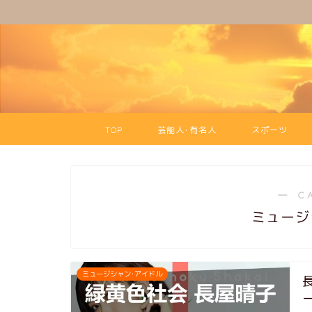
TOP
芸能人･有名人
スポーツ
― C
ミュージ
ミュージシャン･アイドル