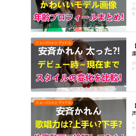
リ
の
で
ミュージシャン･アイドル
2
と
ミュージシャン･アイドル
ド
か