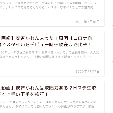
ョクシャこと緑黄色社会のボーカルとして活躍してる長屋晴子さん。 そ
美しいルックスもさることながら、ハスキーなボイスもとても魅力的
 …
2020年7月18日
【画像】安斉かれん太った！原因はコロナ自
粛？スタイルをデビュー時～現在まで比較！
020年上半期放送のドラマ「M 愛すべき人がいて」で主役を努め、大人気
なった安斉かれんさん。 今後の活躍がますます期待されますが、 …
2020年7月17日
【動画】安斉かれんは歌唱力ある？Mステ生歌
声で上手い下手を検証！
ラマ「M 愛すべき人がいて」で三浦翔平さんと共にW主演を務めた安斉
れんさん。 演技については様々なコメントや評価がありますが、歌唱 …