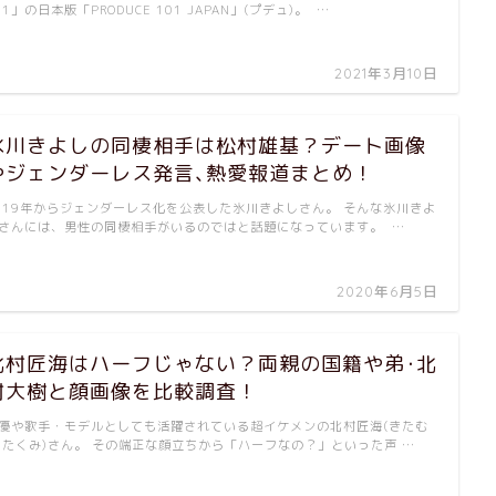
01」の日本版「PRODUCE 101 JAPAN」(プデュ)。 …
2021年3月10日
氷川きよしの同棲相手は松村雄基？デート画像
やジェンダーレス発言､熱愛報道まとめ！
019年からジェンダーレス化を公表した氷川きよしさん。 そんな氷川きよ
さんには、男性の同棲相手がいるのではと話題になっています。 …
2020年6月5日
北村匠海はハーフじゃない？両親の国籍や弟･北
村大樹と顔画像を比較調査！
優や歌手・モデルとしても活躍されている超イケメンの北村匠海(きたむ
 たくみ)さん。 その端正な顔立ちから「ハーフなの？」といった声 …