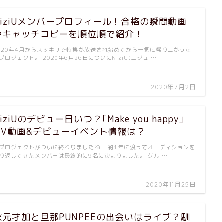
NiziUメンバープロフィール！合格の瞬間動画
やキャッチコピーを順位順で紹介！
020年4月からスッキリで特集が放送され始めてから一気に盛り上がった
プロジェクト。 2020年6月26日についにNiziU(ニジュ …
2020年7月2日
iziUのデビュー日いつ？｢Make you happy｣
MV動画&デビューイベント情報は？
プロジェクトがついに終わりましたね！ 約1年に渡ってオーディションを
り返してきたメンバーは最終的に9名に決まりました。 グル …
2020年11月25日
秋元才加と旦那PUNPEEの出会いはライブ？馴