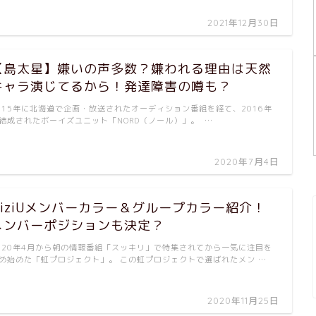
2021年12月30日
【島太星】嫌いの声多数？嫌われる理由は天然
キャラ演じてるから！発達障害の噂も？
015年に北海道で企画・放送されたオーディション番組を経て、2016年
結成されたボーイズユニット「NORD（ノール）」。 …
2020年7月4日
NiziUメンバーカラー＆グループカラー紹介！
メンバーポジションも決定？
020年4月から朝の情報番組「スッキリ」で特集されてから一気に注目を
め始めた「虹プロジェクト」。 この虹プロジェクトで選ばれたメン …
2020年11月25日