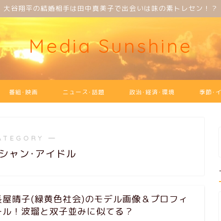
大谷翔平の結婚相手は田中真美子で出会いは味の素トレセン！？
Media Sunshine
番組･映画
ニュース･話題
政治･経済･環境
季節･
ATEGORY ―
シャン･アイドル
長屋晴子(緑黄色社会)のモデル画像＆プロフィ
ール！波瑠と双子並みに似てる？