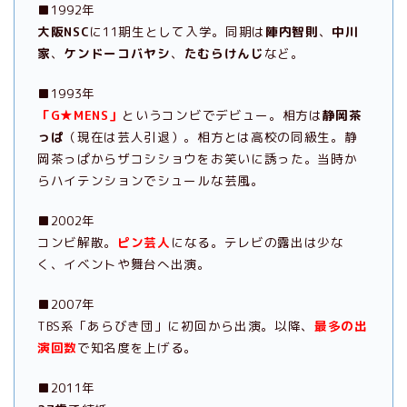
■1992年
大阪NSC
に11期生として入学。同期は
陣内智則
、
中川
家
、
ケンドーコバヤシ
、
たむらけんじ
など。
■1993年
「G★MENS」
というコンビでデビュー。相方は
静岡茶
っぱ
（現在は芸人引退）。相方とは高校の同級生。静
岡茶っぱからザコシショウをお笑いに誘った。当時か
らハイテンションでシュールな芸風。
■2002年
コンビ解散。
ピン芸人
になる。テレビの露出は少な
く、イベントや舞台へ出演。
■2007年
TBS系「あらびき団」に初回から出演。以降、
最多の出
演回数
で知名度を上げる。
■2011年