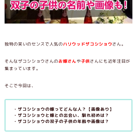
独特の笑いのセンスで人気の
ハリウッドザコシショウ
さん。
そんなザコシショウさんの
お嫁さん
や
子供
さんにも近年注目が
集まっています。
そこで今回は、
・ザコシショウの嫁ってどんな人？【画像あり】
・ザコシショウと嫁との出会い、馴れ初めは？
・ザコシショウの双子の子供の年齢や画像は？