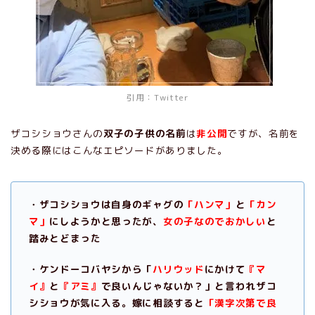
引用：
Twitter
ザコシショウさんの
双子の子供の名前
は
非公開
ですが、名前を
決める際にはこんなエピソードがありました。
・ザコシショウは自身のギャグの
「ハンマ」
と
「カン
マ」
にしようかと思ったが、
女の子なのでおかしい
と
踏みとどまった
・ケンドーコバヤシから「
ハリウッド
にかけて
『マ
イ』
と
『アミ』
で良いんじゃないか？」と言われザコ
シショウが気に入る。嫁に相談すると
「漢字次第で良