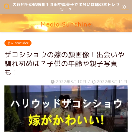
大谷翔平の結婚相手は田中真美子で出会いは味の素トレセ
ン！？
Media Sunshine
芸人･Youtuber
ザコシショウの嫁の顔画像！出会いや
馴れ初めは？子供の年齢や親子写真
も！
2022年8月10日
/
2022年8月11日