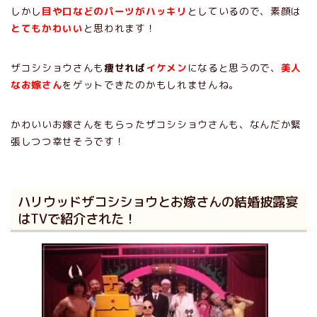
しかし
目や口などのパーツがハッキリ
としているので、素顔は
とてもかわいい
と思われます！
ザコシショウさんも
痩せれば
イケメン
になると思うので、
美人
なお嫁さん
をゲットできたのかもしれませんね。
かわいいお嫁さんをもらったザコシショウさんも、なんだか緊
張しつつ幸せそうです！
ハリウッドザコシショウとお嫁さんの結婚披露宴
はTVで紹介された！