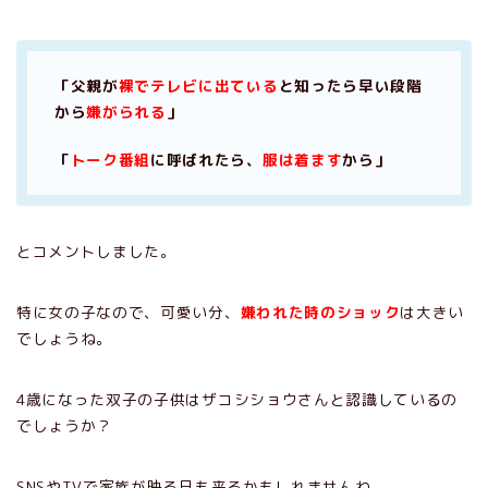
「父親が
裸でテレビに出ている
と知ったら早い段階
から
嫌がられる
」
「
トーク番組
に呼ばれたら、
服は着ます
から」
とコメントしました。
特に女の子なので、可愛い分、
嫌われた時のショック
は大きい
でしょうね。
4歳になった双子の子供はザコシショウさんと認識しているの
でしょうか？
SNSやTVで家族が映る日も来るかもしれませんね。