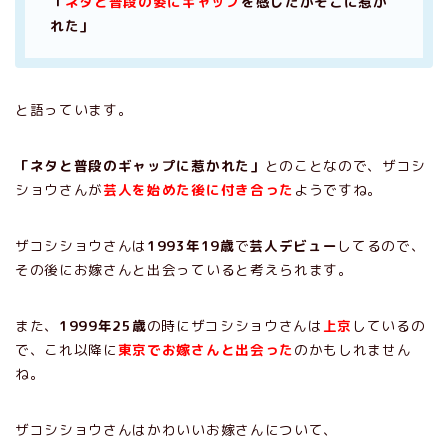
「
ネタと普段の姿にギャップ
を感じたがそこに惹か
れた」
と語っています。
「ネタと普段のギャップに惹かれた」
とのことなので、ザコシ
ショウさんが
芸人を始めた後に付き合った
ようですね。
ザコシショウさんは
1993年19歳
で
芸人デビュー
してるので、
その後にお嫁さんと出会っていると考えられます。
また、
1999年25歳
の時にザコシショウさんは
上京
しているの
で、これ以降に
東京でお嫁さんと出会った
のかもしれません
ね。
ザコシショウさんはかわいいお嫁さんについて、