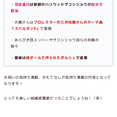
・
司会進行
は新郎のハリウッドザコシショウが
自分で
担当
・お嫁さんは
プロレスラーの三沢光晴さんのテーマ曲
「スパルタンX」
で登場
・あらびき団メンバーやザコシショウ自らの余興の
数々
・最後は
段ボールで作られたポルシェ
で退場
お祝いの気持ち満載、おもてなしの気持ち満載の内容となって
おります！
とっても楽しい結婚披露宴だったことでしょうね！（笑）