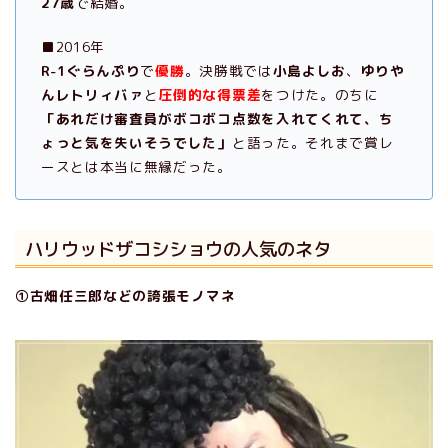
27歳
で結婚。
■2016年
R-1ぐらんぷり
で
優勝
。決勝戦では
小島よしお
、
ゆりや
んレトリィバァ
と
圧倒的な得票差
をつけた。のちに
「あれだけ審査員がボコボコ点数を入れてくれて、ち
ょっと気を失いそうでした」
と語った。それまで賞レ
ースとは本当に無縁だった。
ハリウッドザコシショウの人気のネタ
①古畑任三郎などの誇張モノマネ