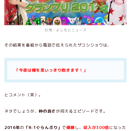
引用：
よしもとニュース
その結果を番組から電話で伝えられたザコシショウは、
「今夜は嫁を思いっきり抱きます！」
とコメント（笑）。
ネタでしょうが、
仲の良さ
が伺えるエピソードです。
2016年
の
「R-1ぐらんぷり」
で
優勝
し、
収入が300倍
になった