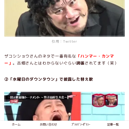
引用：
Twitter
ザコシショウさんのネタで一番有名な
「ハンマー・カンマ
ー」
。古畑さんとはわからないぐらい
誇張
されてます（笑）
②「水曜日のダウンタウン」で披露した替え歌
ホーム
お問い合わせ
ﾌﾟﾗｲﾊﾞｼｰﾎﾟﾘｼｰ
記事一覧