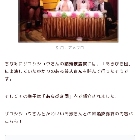
引用：
アメブロ
ちなみにザコシショウさんの
結婚披露宴
には、「あらびき団」
に出演していたゆかりのある
芸人さん
を呼んで行ったそうで
す。
そしてその様子は
「あらびき団」
内で紹介されました。
ザコシショウさんとかわいいお嫁さんとの結婚披露宴の内容が
こちら！